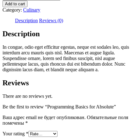
Basics
Add to cart
for
Category:
Culinary
Absolute
quantity
Description
Reviews (0)
Description
In congue, odio eget efficitur egestas, neque est sodales leo, quis
interdum arcu mauris quis nisl. Maecenas et augue ligula.
Suspendisse ornare, lorem sed finibus suscipit, nisl augue
pellentesque lacus, quis rhoncus dui est bibendum dolor. Nunc
dignissim lacus diam, et blandit neque aliquam a.
Reviews
There are no reviews yet.
Be the first to review “Programming Basics for Absolute”
Ваш адрес email не будет опубликован.
Обязательные поля
помечены
*
Your rating
*